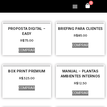
0
MINHA CONTA
PROPOSTA DIGITAL –
BRIEFING PARA CLIENTES
EASY
R$
85.00
R$
75.00
COMPRAR
COMPRAR
BOX PRINT PREMIUM
MANUAL – PLANTAS
AMBIENTES INTERNOS
R$
325.00
R$
12.50
COMPRAR
COMPRAR